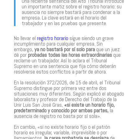
Una reciente sentencia del Alto Tribunal introduce
un importante matiz sobre el registro horario: su
ausencia no siempre bastará para condenar a la
empresa. La clave estará en el horario del
trabajador y en las pruebas que presente.
No llevar el
registro horario
sigue siendo un grave
incumplimiento para cualquier empresa. Sin
embargo,
ya no bastará por sí solo para
que un juez
dé por
probadas todas las horas extraordinarias
que
reclame un trabajador. Así lo aclara el Tribunal
Supremo en una sentencia que fija cómo deberán
resolverse estos conflictos a partir de ahora.
En la resolución 372/2026, de 15 de abril, el Tribunal
Supremo distingue por primera vez entre dos
situaciones muy diferentes. Según explicó el abogado
laboralista y profesor de Derecho del Trabajo de la
Unir Luis San José Gras,
«si existe un horario fijo,
predeterminado y conocido por ambas partes,
la
ausencia de registro no basta por sí sola».
En cambio, «si no existe horario fijo o el patrón
horario es irregular, variable, imprevisible o por
llamamientos,
la carga probatoria se desplaza
de