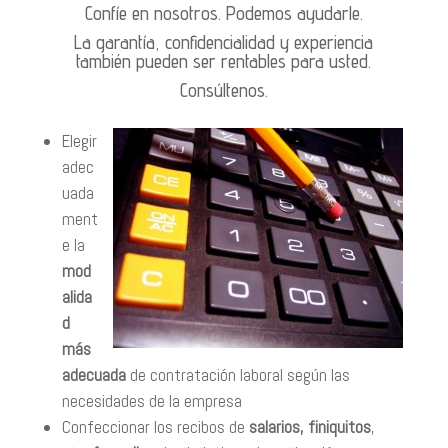
Confíe en nosotros. Podemos ayudarle.
La garantía, confidencialidad y experiencia
también pueden ser rentables para usted.
Consúltenos.
Elegir
adec
uada
ment
e la
mod
alida
d
más
adecuada
de contratación laboral según las
necesidades de la empresa
Confeccionar los recibos de
salarios, finiquitos
,