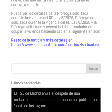
contrato vigente.
Puede ver los detalles de la Prórroga solicitada
durante la vigencia del RD-Ley 8/2026, Prórroga no
solicitada durante la vigencia del RD-Ley 8/2026 y la
Prórroga solicitada y necesidad del arrendador de
ocupar la vivienda haciendo clic en el siguiente enlace:
Resto de la noticia y más detalles en
https://www.supercontable.com/boletin/H/articulos/
El TSJ de Madrid anula el despido de una
embarazada en periodo de pruebas por publicar un
'post' en Instagram
Últimas sentencias
¿Es accidente laboral el fallecimiento por un golpe