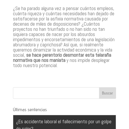
¿Se ha parado alguna vez a pensar cuántos empleos,
cuánta riqueza y cuántas necesidades han dejado de
satisfacerse por la asfixia normativa causada por
decenas de miles de disposiciones? ¿Cuántos
proyectos no han triunfado o no han sido no tan
siquiera capaces de nacer por los absurdos
impedimentos y encorsetamientos de una legislación
abrumadora y caprichosa? Así que, si realmente
queremos dinamizar la actividad económica y la vida
social,
se hace perentorio desmontar esta telaraña
normativa que nos maniata
y nos impide desplegar
todo nuestro potencial.
Últimas sentencias
¿Es accidente laboral el fallecimiento por un golpe
de calor?