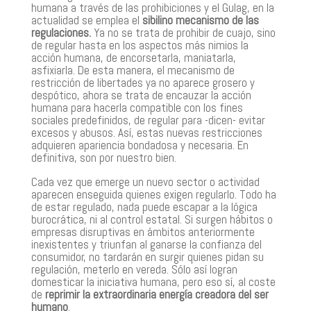
humana a través de las prohibiciones y el Gulag, en la
actualidad se emplea el
sibilino mecanismo de las
regulaciones.
Ya no se trata de prohibir de cuajo, sino
de regular hasta en los aspectos más nimios la
acción humana, de encorsetarla, maniatarla,
asfixiarla. De esta manera, el mecanismo de
restricción de libertades ya no aparece grosero y
despótico, ahora se trata de encauzar la acción
humana para hacerla compatible con los fines
sociales predefinidos, de regular para -dicen- evitar
excesos y abusos. Así, estas nuevas restricciones
adquieren apariencia bondadosa y necesaria. En
definitiva, son por nuestro bien.
Cada vez que emerge un nuevo sector o actividad
aparecen enseguida quienes exigen regularlo. Todo ha
de estar regulado, nada puede escapar a la lógica
burocrática, ni al control estatal. Si surgen hábitos o
empresas disruptivas en ámbitos anteriormente
inexistentes y triunfan al ganarse la confianza del
consumidor, no tardarán en surgir quienes pidan su
regulación, meterlo en vereda. Sólo así logran
domesticar la iniciativa humana, pero eso sí, al coste
de
reprimir la extraordinaria energía creadora del ser
humano
.