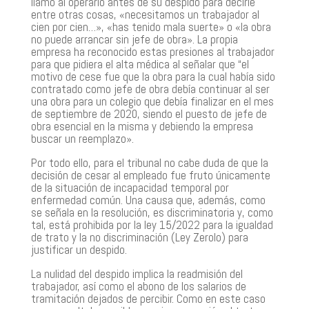
llamó al operario antes de su despido para decirle
entre otras cosas, «necesitamos un trabajador al
cien por cien…», «has tenido mala suerte» o «la obra
no puede arrancar sin jefe de obra». La propia
empresa ha reconocido estas presiones al trabajador
para que pidiera el alta médica al señalar que “el
motivo de cese fue que la obra para la cual había sido
contratado como jefe de obra debía continuar al ser
una obra para un colegio que debía finalizar en el mes
de septiembre de 2020, siendo el puesto de jefe de
obra esencial en la misma y debiendo la empresa
buscar un reemplazo».
Por todo ello, para el tribunal no cabe duda de que la
decisión de cesar al empleado fue fruto únicamente
de la situación de incapacidad temporal por
enfermedad común. Una causa que, además, como
se señala en la resolución, es discriminatoria y, como
tal, está prohibida por la ley 15/2022 para la igualdad
de trato y la no discriminación (Ley Zerolo) para
justificar un despido.
La nulidad del despido implica la readmisión del
trabajador, así como el abono de los salarios de
tramitación dejados de percibir. Como en este caso