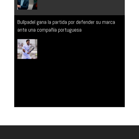
ante una compañía portuguesa
El TSJ de Madrid anula el despido de una
embarazada en periodo de pruebas por publicar un
'post' en Instagram